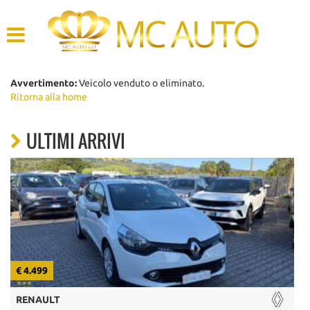
HOME
AZIENDA
Avvertimento:
Veicolo venduto o eliminato.
Ritorna alla home
LISTA VEICOLI
ULTIMI ARRIVI
ACQUISTIAMO USATO
ASSISTENZA
CONTATTI
€ 4.499
€
RENAULT