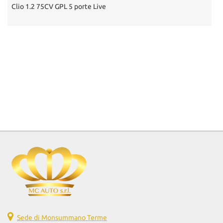
Clio 1.2 75CV GPL 5 porte Live
G
Sede di Monsummano Terme