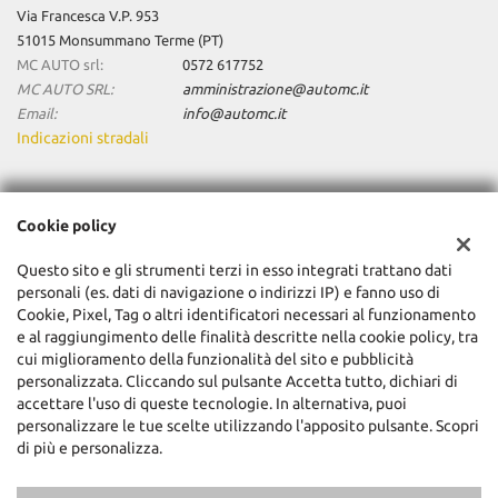
Via Francesca V.P. 953
51015 Monsummano Terme (PT)
MC AUTO srl:
0572 617752
MC AUTO SRL:
amministrazione@automc.it
Email:
info@automc.it
Indicazioni stradali
Dati fiscali:
Cookie policy
Mc Auto Srl
Via Francesca V.P. 953, Monsummano Terme (PT)
Questo sito e gli strumenti terzi in esso integrati trattano dati
C.F/P.IVA:
01904480470
personali (es. dati di navigazione o indirizzi IP) e fanno uso di
Registro delle imprese:
Cookie, Pixel, Tag o altri identificatori necessari al funzionamento
PT
e al raggiungimento delle finalità descritte nella cookie policy, tra
cui miglioramento della funzionalità del sito e pubblicità
personalizzata. Cliccando sul pulsante Accetta tutto, dichiari di
accettare l'uso di queste tecnologie. In alternativa, puoi
personalizzare le tue scelte utilizzando l'apposito pulsante. Scopri
di più e personalizza.