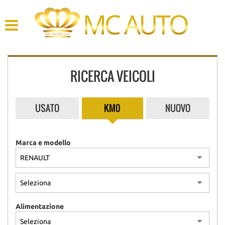
HOME
AZIENDA
RICERCA VEICOLI
LISTA VEICOLI
ACQUISTIAMO USATO
USATO
KM0
NUOVO
ASSISTENZA
Marca e modello
CONTATTI
Alimentazione