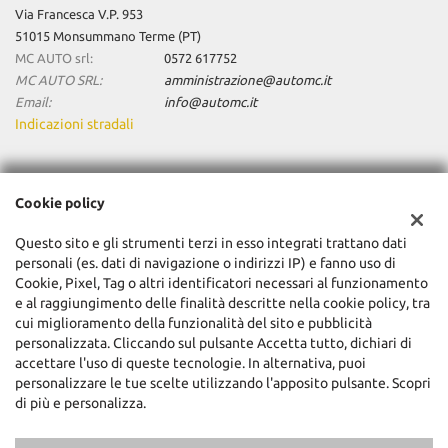
Via Francesca V.P. 953
51015 Monsummano Terme (PT)
MC AUTO srl:
0572 617752
MC AUTO SRL:
amministrazione@automc.it
Email:
info@automc.it
Indicazioni stradali
Dati fiscali:
Cookie policy
Mc Auto Srl
Via Francesca V.P. 953, Monsummano Terme (PT)
Questo sito e gli strumenti terzi in esso integrati trattano dati
C.F/P.IVA:
01904480470
personali (es. dati di navigazione o indirizzi IP) e fanno uso di
Registro delle imprese:
Cookie, Pixel, Tag o altri identificatori necessari al funzionamento
PT
e al raggiungimento delle finalità descritte nella cookie policy, tra
cui miglioramento della funzionalità del sito e pubblicità
personalizzata. Cliccando sul pulsante Accetta tutto, dichiari di
accettare l'uso di queste tecnologie. In alternativa, puoi
personalizzare le tue scelte utilizzando l'apposito pulsante. Scopri
di più e personalizza.