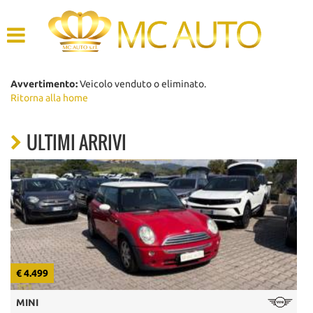
HOME
AZIENDA
Avvertimento:
Veicolo venduto o eliminato.
Ritorna alla home
LISTA VEICOLI
ULTIMI ARRIVI
ACQUISTIAMO USATO
ASSISTENZA
CONTATTI
€ 4.499
€
MINI