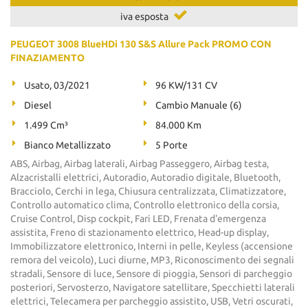
iva esposta
PEUGEOT 3008 BlueHDi 130 S&S Allure Pack PROMO CON
FINAZIAMENTO
Usato, 03/2021
96 KW/131 CV
Diesel
Cambio Manuale (6)
1.499 Cm³
84.000 Km
Bianco Metallizzato
5 Porte
ABS, Airbag, Airbag laterali, Airbag Passeggero, Airbag testa,
Alzacristalli elettrici, Autoradio, Autoradio digitale, Bluetooth,
Bracciolo, Cerchi in lega, Chiusura centralizzata, Climatizzatore,
Controllo automatico clima, Controllo elettronico della corsia,
Cruise Control, Disp cockpit, Fari LED, Frenata d'emergenza
assistita, Freno di stazionamento elettrico, Head-up display,
Immobilizzatore elettronico, Interni in pelle, Keyless (accensione
remora del veicolo), Luci diurne, MP3, Riconoscimento dei segnali
stradali, Sensore di luce, Sensore di pioggia, Sensori di parcheggio
posteriori, Servosterzo, Navigatore satellitare, Specchietti laterali
elettrici, Telecamera per parcheggio assistito, USB, Vetri oscurati,