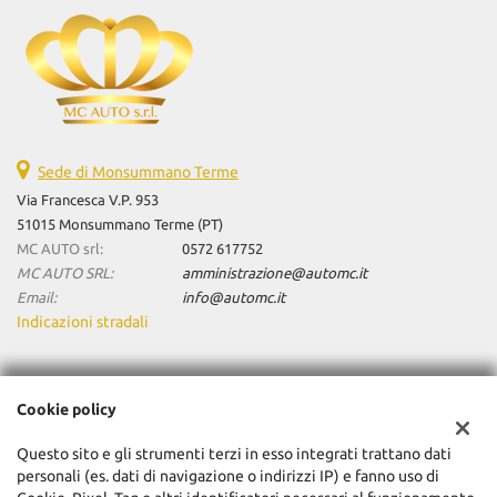
Sede di Monsummano Terme
Via Francesca V.P. 953
51015 Monsummano Terme (PT)
MC AUTO srl:
0572 617752
MC AUTO SRL:
amministrazione@automc.it
Email:
info@automc.it
Indicazioni stradali
Dati fiscali:
Cookie policy
Mc Auto Srl
Via Francesca V.P. 953, Monsummano Terme (PT)
Questo sito e gli strumenti terzi in esso integrati trattano dati
C.F/P.IVA:
01904480470
personali (es. dati di navigazione o indirizzi IP) e fanno uso di