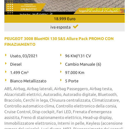
18.999 Euro
iva esposta
PEUGEOT 3008 BlueHDi 130 S&S Allure Pack PROMO CON
FINAZIAMENTO
Usato, 03/2021
96 KW/131 CV
Diesel
Cambio Manuale (6)
1.499 Cm³
97.000 Km
Bianco Metallizzato
5 Porte
ABS, Airbag, Airbag laterali, Airbag Passeggero, Airbag testa,
Alzacristalli elettrici, Autoradio, Autoradio digitale, Bluetooth,
Bracciolo, Cerchi in lega, Chiusura centralizzata, Climatizzatore,
Controllo automatico clima, Controllo elettronico della corsia,
Cruise Control, Disp cockpit, Fari LED, Frenata d'emergenza
assistita, Freno di stazionamento elettrico, Head-up display,
Immobilizzatore elettronico, Interni in pelle, Keyless (accensione