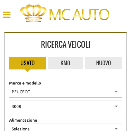
HOME
AZIENDA
RICERCA VEICOLI
LISTA VEICOLI
ACQUISTIAMO USATO
USATO
KM0
NUOVO
ASSISTENZA
Marca e modello
CONTATTI
Alimentazione