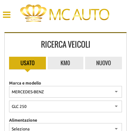
HOME
AZIENDA
RICERCA VEICOLI
LISTA VEICOLI
ACQUISTIAMO USATO
USATO
KM0
NUOVO
ASSISTENZA
Marca e modello
CONTATTI
Alimentazione