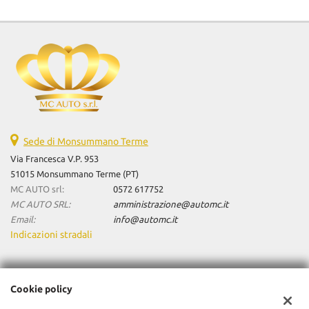
Sede di Monsummano Terme
Via Francesca V.P. 953
51015 Monsummano Terme (PT)
MC AUTO srl:
0572 617752
MC AUTO SRL:
amministrazione@automc.it
Email:
info@automc.it
Indicazioni stradali
Dati fiscali:
Cookie policy
Mc Auto Srl