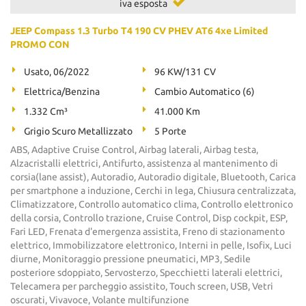
iva esposta
JEEP Compass 1.3 Turbo T4 190 CV PHEV AT6 4xe Limited
PROMO CON
Usato, 06/2022
96 KW/131 CV
Elettrica/Benzina
Cambio Automatico (6)
1.332 Cm³
41.000 Km
Grigio Scuro Metallizzato
5 Porte
ABS, Adaptive Cruise Control, Airbag laterali, Airbag testa,
Alzacristalli elettrici, Antifurto, assistenza al mantenimento di
corsia(lane assist), Autoradio, Autoradio digitale, Bluetooth, Carica
per smartphone a induzione, Cerchi in lega, Chiusura centralizzata,
Climatizzatore, Controllo automatico clima, Controllo elettronico
della corsia, Controllo trazione, Cruise Control, Disp cockpit, ESP,
Fari LED, Frenata d'emergenza assistita, Freno di stazionamento
elettrico, Immobilizzatore elettronico, Interni in pelle, Isofix, Luci
diurne, Monitoraggio pressione pneumatici, MP3, Sedile
posteriore sdoppiato, Servosterzo, Specchietti laterali elettrici,
Telecamera per parcheggio assistito, Touch screen, USB, Vetri
oscurati, Vivavoce, Volante multifunzione