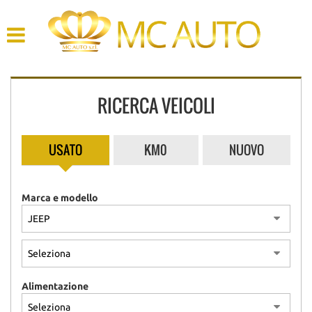
HOME
AZIENDA
RICERCA VEICOLI
LISTA VEICOLI
ACQUISTIAMO USATO
USATO
KM0
NUOVO
ASSISTENZA
Marca e modello
CONTATTI
Alimentazione