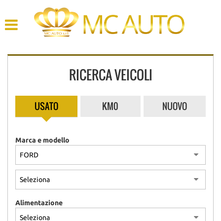
HOME
AZIENDA
RICERCA VEICOLI
LISTA VEICOLI
ACQUISTIAMO USATO
USATO
KM0
NUOVO
ASSISTENZA
Marca e modello
CONTATTI
Alimentazione