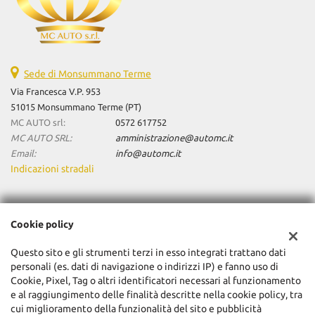
Sede di Monsummano Terme
Via Francesca V.P. 953
51015 Monsummano Terme (PT)
MC AUTO srl:
0572 617752
MC AUTO SRL:
amministrazione@automc.it
Email:
info@automc.it
Indicazioni stradali
Dati fiscali:
Cookie policy
Mc Auto Srl
Via Francesca V.P. 953, Monsummano Terme (PT)
Questo sito e gli strumenti terzi in esso integrati trattano dati
C.F/P.IVA:
01904480470
personali (es. dati di navigazione o indirizzi IP) e fanno uso di
Registro delle imprese:
Cookie, Pixel, Tag o altri identificatori necessari al funzionamento
PT
e al raggiungimento delle finalità descritte nella cookie policy, tra
cui miglioramento della funzionalità del sito e pubblicità