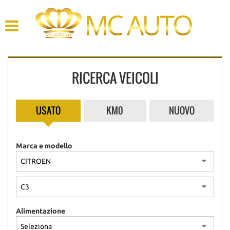
HOME
AZIENDA
RICERCA VEICOLI
LISTA VEICOLI
ACQUISTIAMO USATO
USATO
KM0
NUOVO
ASSISTENZA
Marca e modello
CONTATTI
Alimentazione