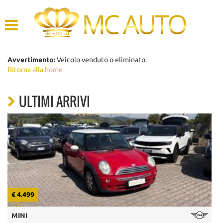
HOME
AZIENDA
Avvertimento:
Veicolo venduto o eliminato.
Ritorna alla home
LISTA VEICOLI
ULTIMI ARRIVI
ACQUISTIAMO USATO
ASSISTENZA
CONTATTI
€ 4.499
€
MINI