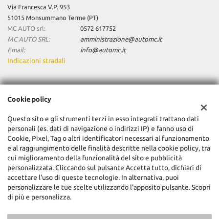
Via Francesca V.P. 953
51015 Monsummano Terme (PT)
MC AUTO srl:
0572 617752
MC AUTO SRL:
amministrazione@automc.it
Email:
info@automc.it
Indicazioni stradali
Dati fiscali:
Cookie policy
Mc Auto Srl
Via Francesca V.P. 953, Monsummano Terme (PT)
Questo sito e gli strumenti terzi in esso integrati trattano dati
C.F/P.IVA:
01904480470
personali (es. dati di navigazione o indirizzi IP) e fanno uso di
Registro delle imprese:
Cookie, Pixel, Tag o altri identificatori necessari al funzionamento
PT
e al raggiungimento delle finalità descritte nella cookie policy, tra
cui miglioramento della funzionalità del sito e pubblicità
personalizzata. Cliccando sul pulsante Accetta tutto, dichiari di
accettare l'uso di queste tecnologie. In alternativa, puoi
personalizzare le tue scelte utilizzando l'apposito pulsante. Scopri
di più e personalizza.