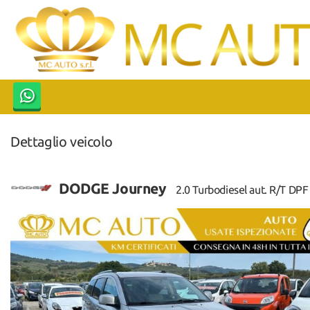
HOME
AZIENDA
LISTA VEICOLI
Dettaglio veicolo
ACQUISTIAMO USATO
ASSISTENZA
DODGE Journey
2.0 Turbodiesel aut. R/T DPF
CONTATTI