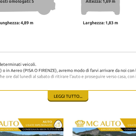
osti omologati: 5
Altezza: 1,69 m
unghezza: 4,89 m
Larghezza: 1,83 m
eterminati veicoli.
 in Aereo (PISA O FIRENZE), avremo modo di farvi arrivare da noi con l
re dal lunedì al sabato di ritirare l'auto e proseguire verso casa, con i
a MC Auto s.r.l. contattaci quando sei in banca per evitare spiacevoli 
Tessera sanitaria).
LEGGI TUTTO...
 connessione diretta con l'ACI e Motorizzazione potete immediatamente
iorno prima
stra agenzia assicurativa, quest'ultima ci rifarà il fax con il tagliandino
re dall'effettivo equipaggiamento della vettura.
incongruenze, che non rappresentano un impegno contrattuale.