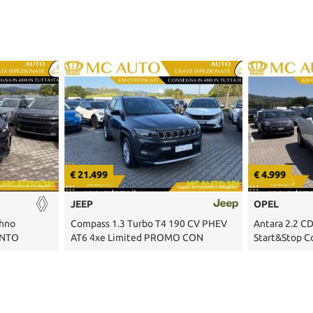
€ 21.499
€ 4.999
JEEP
OPEL
chno
Compass 1.3 Turbo T4 190 CV PHEV
Antara 2.2 C
ENTO
AT6 4xe Limited PROMO CON
Start&Stop C