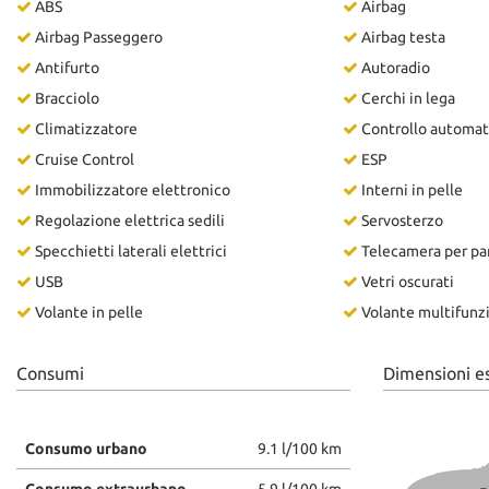
ABS
Airbag
Airbag Passeggero
Airbag testa
Antifurto
Autoradio
Bracciolo
Cerchi in lega
Climatizzatore
Controllo automat
Cruise Control
ESP
Immobilizzatore elettronico
Interni in pelle
Regolazione elettrica sedili
Servosterzo
Specchietti laterali elettrici
Telecamera per par
USB
Vetri oscurati
Volante in pelle
Volante multifunz
Consumi
Dimensioni e
Consumo urbano
9.1 l/100 km
Consumo extraurbano
5.9 l/100 km