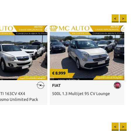
<
>
€ 8.999
€
FIAT
DTI 163CV 4X4
500L 1.3 Multijet 95 CV Lounge
6
osmo Unlimited Pack
<
>