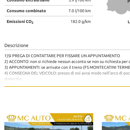
P
Consumo combinato
7.0 l/100 km
Emissioni CO
182.0 g/km
L
2
Descrizione
1)SI PREGA DI CONTATTARE PER FISSARE UN APPUNTAMENTO
2) ACCONTO: non si richiede nessun acconto se non su richiesta per d
3) APPUNTAMENTI: se arrivate con il treno (FS MONTECATINI TERME) o
4) CONSEGNA DEL VEICOLO: presso di noi avrai modo nell'arco di poche o
domicilio.
5) PAGAMENTO: con bonifico bancario istantaneo o bonifico bancario 
6) DOCUMENTO VALIDO: (carta d'identità o patente validi e tassativo 
Per i nati all'estero: permesso di soggiorno e carta d'identità.
7) PASSAGGIO DI PROPRIETA': grazie al nuovo sistema telematico, con
8) ASSICURAZIONE: targa prova o tagliandino dell'assicurazione.(il g
della partenza vi spediamo la copia del libretto che farete avere alla vo
*La dotazione tecnica e gli optional potrebbero in alcuni casi differi
Mc auto srl declina ogni responsabilità per eventuali involontarie 