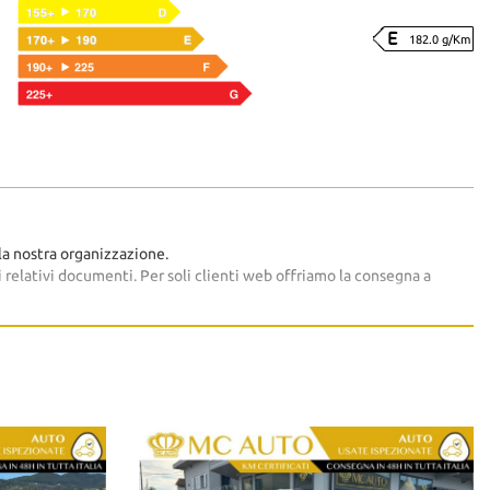
182.0 g/Km
a nostra organizzazione.
 relativi documenti. Per soli clienti web offriamo la consegna a
imprevisti al 0572/617752 cell 3208652757
 ritirare i documenti per la circolazione.
 del veicolo assicurato).