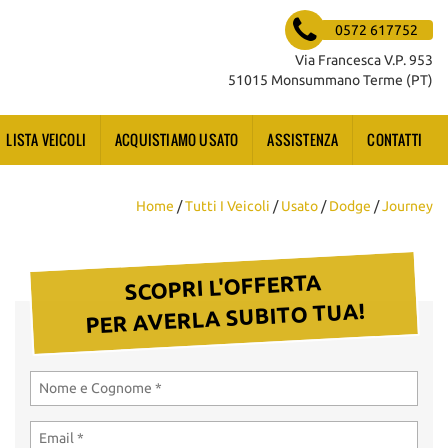
0572 617752
Via Francesca V.P. 953
51015 Monsummano Terme (PT)
LISTA VEICOLI
ACQUISTIAMO USATO
ASSISTENZA
CONTATTI
Home
/
Tutti I Veicoli
/
Usato
/
Dodge
/
Journey
SCOPRI L'OFFERTA
PER AVERLA SUBITO TUA!