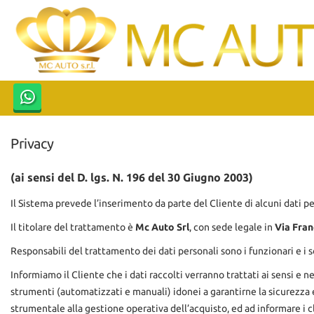
HOME
AZIENDA
LISTA VEICOLI
Privacy
ACQUISTIAMO USATO
(ai sensi del D. lgs. N. 196 del 30 Giugno 2003)
ASSISTENZA
Il Sistema prevede l’inserimento da parte del Cliente di alcuni dati pe
CONTATTI
Il titolare del trattamento è
Mc Auto Srl
, con sede legale in
Via Fra
Responsabili del trattamento dei dati personali sono i funzionari e i s
Informiamo il Cliente che i dati raccolti verranno trattati ai sensi e 
strumenti (automatizzati e manuali) idonei a garantirne la sicurezza e l
strumentale alla gestione operativa dell’acquisto, ed ad informare i c