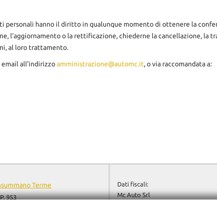
 i dati personali hanno il diritto in qualunque momento di ottenere la con
ne, l’aggiornamento o la rettificazione, chiederne la cancellazione, la t
mi, al loro trattamento.
 email all’indirizzo
amministrazione@automc.it
, o via raccomandata a:
Dati fiscali:
onsummano Terme
Mc Auto Srl
P. 953
Via Francesca V.P. 953, Monsumma
ano Terme (PT)
C.F/P.IVA:
01904480470