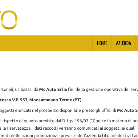
HOME
AZIENDA
rsonali, utilizzati da
Mc Auto Srl
ai fini della gestione operativa dei ser
ncesca V.P. 953, Monsummano Terme (PT)
oggetti elencati nel prospetto disponibile presso gli uffici di
Mc Auto S
nel rispetto di quanto previsto dal D. lgs. 196/03 (“Codice in materia di 
a riservatezza. I dati raccolti verranno comunicati ai soggetti ai quali i
lienti delle azioni promozionali previste dell’azienda titolare del tratta