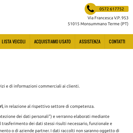
0572 617752
Via Francesca V.P. 953
51015 Monsummano Terme (PT)
LISTA VEICOLI
ACQUISTIAMO USATO
ASSISTENZA
CONTATTI
vizi e di informazioni commerciali ai clienti.
rl
, in relazione al rispettivo settore di competenza.
protezione dei dati personali”) e verranno elaborati mediante
l trasferimento dei dati stessi risulti necessario, funzionale e
mento o di aziende partner. I dati raccolti non saranno oggetto di