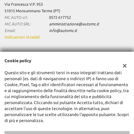
Via Francesca V.P. 953
51015 Monsummano Terme (PT)
MC AUTO srl:
0572 617752
MC AUTO SRL:
amministrazione@automc.it
Email:
info@automc.it
Indicazioni stradali
Dati fiscali:
Cookie policy
Mc Auto Srl
Via Francesca V.P. 953, Monsummano Terme (PT)
Questo sito e gli strumenti terzi in esso integrati trattano dati
C.F/P.IVA:
01904480470
personali (es. dati di navigazione o indirizzi IP) e fanno uso di
Registro delle imprese:
Cookie, Pixel, Tag o altri identificatori necessari al funzionamento
PT
e al raggiungimento delle finalità descritte nella cookie policy, tra
cui miglioramento della funzionalità del sito e pubblicità
personalizzata. Cliccando sul pulsante Accetta tutto, dichiari di
accettare l'uso di queste tecnologie. In alternativa, puoi
personalizzare le tue scelte utilizzando l'apposito pulsante. Scopri
di più e personalizza.