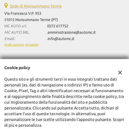
Sede di Monsummano Terme
Via Francesca V.P. 953
51015 Monsummano Terme (PT)
MC AUTO srl:
0572 617752
MC AUTO SRL:
amministrazione@automc.it
Email:
info@automc.it
Indicazioni stradali
Dati fiscali:
Cookie policy
Mc Auto Srl
Via Francesca V.P. 953, Monsummano Terme (PT)
Questo sito e gli strumenti terzi in esso integrati trattano dati
C.F/P.IVA:
01904480470
personali (es. dati di navigazione o indirizzi IP) e fanno uso di
Registro delle imprese:
Cookie, Pixel, Tag o altri identificatori necessari al funzionamento
PT
e al raggiungimento delle finalità descritte nella cookie policy, tra
cui miglioramento della funzionalità del sito e pubblicità
personalizzata. Cliccando sul pulsante Accetta tutto, dichiari di
accettare l'uso di queste tecnologie. In alternativa, puoi
personalizzare le tue scelte utilizzando l'apposito pulsante. Scopri
di più e personalizza.